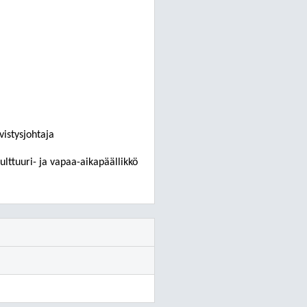
ivistysjohtaja
kulttuuri- ja vapaa-aikapäällikkö