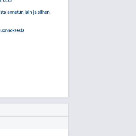
us 2026
ta annetun lain ja siihen
oluonnoksesta