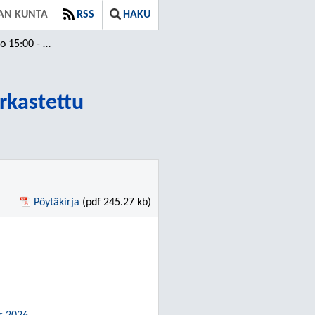
AN KUNTA
RSS
HAKU
2 ⁄ Tarkastettu
arkastettu
Pöytäkirja
(pdf 245.27 kb)