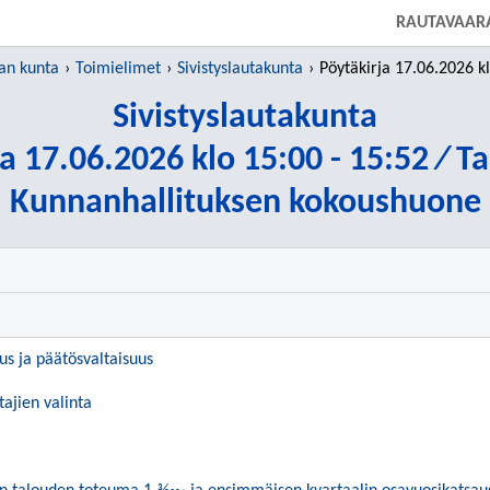
SIIRRY SUORAAN PÄÄSISÄLTÖÖN
RAUTAVAAR
an kunta
Toimielimet
Sivistyslautakunta
Pöytäkirja 17.06.2026 klo 15:00 - 15:5
Sivistyslautakunta
a 17.06.2026 klo 15:00 - 15:52 ⁄ T
Kunnanhallituksen kokoushuone
uus ja päätösvaltaisuus
tajien valinta