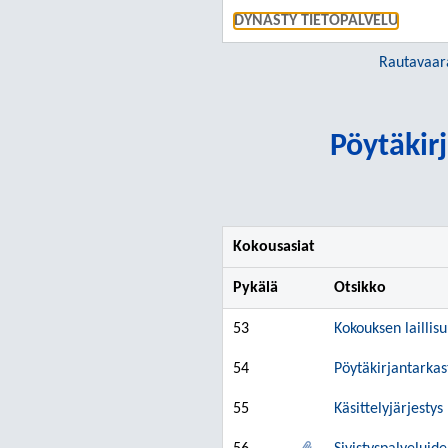
DYNASTY TIETOPALVELU
Rautavaar
Pöytäkirj
Kokousasiat
Pykälä
Otsikko
53
Kokouksen laillis
54
Pöytäkirjantarkas
55
Käsittelyjärjestys