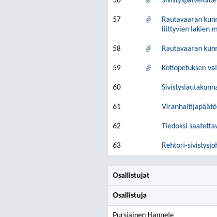
56
Sivistyspalveluid
57
Rautavaaran kunna
liittyvien lakien m
58
Rautavaaran kunna
59
Kotiopetuksen va
60
Sivistyslautakunn
61
Viranhaltijapäätö
62
Tiedoksi saatetta
63
Rehtori-sivistysj
Osallistujat
Osallistuja
Pursiainen Hannele