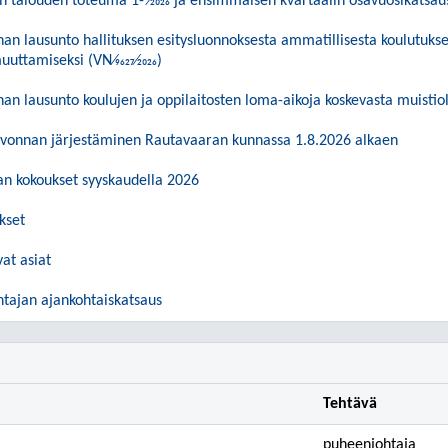
en talouden toteuma 1-3⁄2026 ja ensimmäisen kvartaalin osavuosikatsa
n lausunto hallituksen esitysluonnoksesta ammatillisesta koulutukses
uuttamiseksi (VN⁄9627⁄2026)
n lausunto koulujen ja oppilaitosten loma-aikoja koskevasta muisti
lvonnan järjestäminen Rautavaaran kunnassa 1.8.2026 alkaen
an kokoukset syyskaudella 2026
kset
vat asiat
ohtajan ajankohtaiskatsaus
Tehtävä
puheenjohtaja