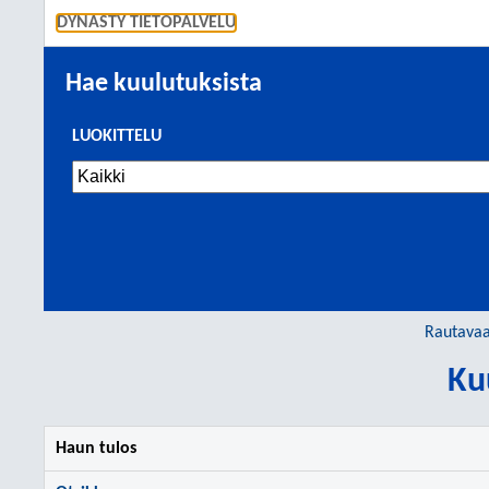
SIIRRY S
DYNASTY TIETOPALVELU
Hae kuulutuksista
LUOKITTELU
Rautavaa
Ku
Haun tulos